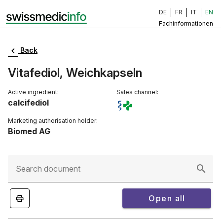
DE
FR
IT
EN
Fachinformationen
Back
Vitafediol, Weichkapseln
Active ingredient:
Sales channel:
calcifediol
Marketing authorisation holder:
Biomed AG
Search document
Open all