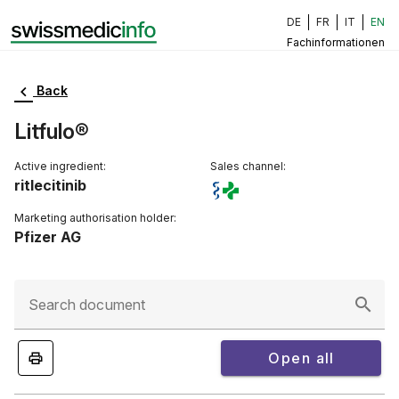
DE
FR
IT
EN
Fachinformationen
Back
Litfulo®
Active ingredient:
Sales channel:
ritlecitinib
Marketing authorisation holder:
Pfizer AG
Search document
Open all